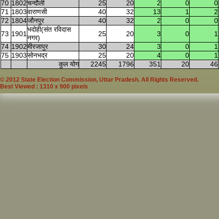
70
1802
चन्दौली
25
20
2
0
0
71
1803
वाराणसी
40
32
13
1
2
72
1804
जौनपुर
40
32
2
0
0
भदोही(संत रविदास
73
1901
25
20
3
0
1
नगर)
74
1902
मीरजापुर
30
24
3
0
1
75
1903
सोनभद्र
25
20
4
0
1
कुल योग
2245
1796
351
20
46
© 2012 State Election Commission, Uttar Pradesh. All Rights Reserved.
Best Viewed : 1310 x 900 pixels