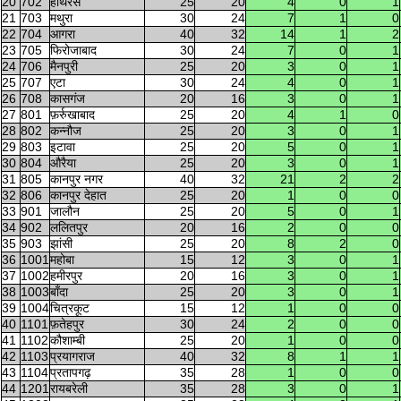
20
702
हाथरस
25
20
4
0
1
21
703
मथुरा
30
24
7
1
0
22
704
आगरा
40
32
14
1
2
23
705
फिरोजाबाद
30
24
7
0
1
24
706
मैनपुरी
25
20
3
0
1
25
707
एटा
30
24
4
0
1
26
708
कासगंज
20
16
3
0
1
27
801
फ़र्रुखाबाद
25
20
4
1
0
28
802
कन्नौज
25
20
3
0
1
29
803
इटावा
25
20
5
0
1
30
804
औरैया
25
20
3
0
1
31
805
कानपुर नगर
40
32
21
2
2
32
806
कानपुर देहात
25
20
1
0
0
33
901
जालौन
25
20
5
0
1
34
902
ललितपुर
20
16
2
0
0
35
903
झांसी
25
20
8
2
0
36
1001
महोबा
15
12
3
0
1
37
1002
हमीरपुर
20
16
3
0
1
38
1003
बाँदा
25
20
3
0
1
39
1004
चित्रकूट
15
12
1
0
0
40
1101
फ़तेहपुर
30
24
2
0
0
41
1102
कौशाम्बी
25
20
1
0
0
42
1103
प्रयागराज
40
32
8
1
1
43
1104
प्रतापगढ़
35
28
1
0
0
44
1201
रायबरेली
35
28
3
0
1