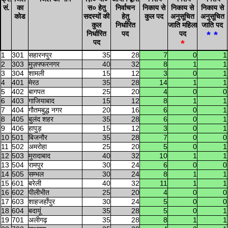
सं.
का
स० हेतु
निर्वाचन
निकाय से
निकाय से
निकाय से
कोड
सदस्यों की
हेतु
कुल पद
अनुसूचित
अनुसूचित
कुल
निर्धारित
जाति महिला
जाति पद
निर्धारित
पद
पद
* *
पद
*
1
301
सहारनपुर
35
28
7
0
1
2
303
मुज़फ्फरनगर
40
32
8
1
1
3
304
शामली
15
12
3
0
1
4
401
मेरठ
35
28
14
1
1
5
402
बागपत
25
20
4
0
0
6
403
गाजियाबाद
15
12
8
1
1
7
404
गौतमबुद्ध नगर
20
16
6
0
1
8
405
बुलंद शहर
35
28
6
0
1
9
406
हापुड़
15
12
3
0
1
10
501
बिजनौर
35
28
7
0
0
11
502
अमरोहा
25
20
5
0
1
12
503
मुरादाबाद
40
32
10
1
1
13
504
रामपुर
30
24
6
0
0
14
505
सम्भल
30
24
8
1
1
15
601
बरेली
40
32
11
1
1
16
602
पीलीभीत
25
20
4
0
0
17
603
शाहजहाँपुर
30
24
5
0
0
18
604
बदायूं
35
28
5
0
1
19
701
अलीगढ़
35
28
8
1
1