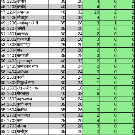
45
1202
उन्नाव
35
28
4
0
1
46
1203
हरदोई
40
32
4
0
0
47
1204
लखनऊ
40
32
20
2
2
48
1205
सीतापुर
40
32
4
0
0
49
1206
लखीमपुर खीरी
35
28
3
1
0
50
1207
अमेठी
35
28
1
0
0
51
1301
बहराइच
30
24
2
0
0
52
1302
श्रावस्ती
20
16
0
0
0
53
1303
बलरामपुर
25
20
2
0
0
54
1304
गोंडा
35
28
2
0
0
55
1401
बाराबंकी
35
28
3
0
1
56
1402
सुलतानपुर
40
32
2
1
0
57
1403
अम्बेडकर नगर
30
24
2
0
0
58
1404
अयोध्या
30
24
3
0
1
59
1501
बस्ती
30
24
1
0
0
60
1502
सिद्धार्थ नगर
30
24
1
0
0
61
1503
संत कबीर नगर
20
16
1
0
0
62
1601
गोरखपुर
40
32
6
0
1
63
1602
महराजगंज
30
24
1
0
0
64
1603
कुशी नगर
35
28
1
0
0
65
1604
देवरिया
35
28
3
0
1
66
1701
आज़मगढ़
40
32
2
0
0
67
1702
मऊ
25
20
4
0
1
68
1703
बलिया
35
28
3
0
1
69
1801
गाजीपुर
35
28
2
0
0